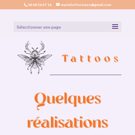
06 48 56 47 16
mariehoffererpro@gmail.com
Sélectionner une page
Tattoos
Quelques
réalisations